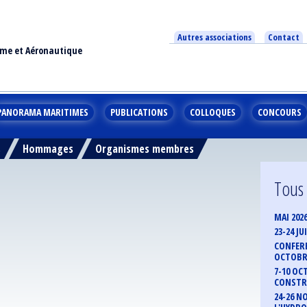
Autres associations
Contact
ime et Aéronautique
PANORAMA MARITIMES
PUBLICATIONS
COLLOQUES
CONCOURS
s
Hommages
Organismes membres
Tous
MAI 202
23-24 J
CONFERE
OCTOBRE
7-10 OC
CONSTR
24-26 N