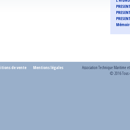
L'HYDR
PRESENT
PRESENT
PRESENT
Mémoire
itions de vente
Mentions légales
Association Technique Maritime e
© 2016 Tous d