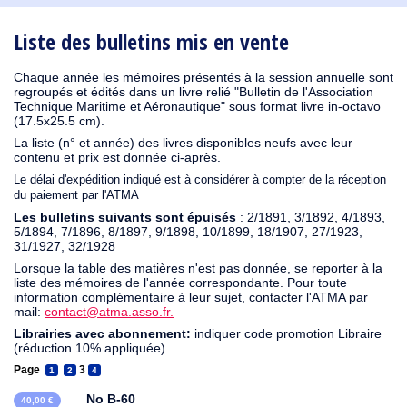
1910
1909
1908
1906
1905
1904
1903
1902
1901
1900
1895
1890
Liste des bulletins mis en vente
Chaque année les mémoires présentés à la session annuelle sont
regroupés et édités dans un livre relié "Bulletin de l'Association
Technique Maritime et Aéronautique" sous format livre in-octavo
(17.5x25.5 cm).
La liste (n° et année) des livres disponibles neufs avec leur
contenu et prix est donnée ci-après.
Le délai d'expédition indiqué est à considérer à compter de la réception
du paiement par l'ATMA
Les bulletins suivants sont épuisés
: 2/1891, 3/1892, 4/1893,
5/1894, 7/1896, 8/1897, 9/1898, 10/1899, 18/1907, 27/1923,
31/1927, 32/1928
Lorsque la table des matières n'est pas donnée, se reporter à la
liste des mémoires de l'année correspondante. Pour toute
information complémentaire à leur sujet, contacter l'ATMA par
mail:
contact@atma.asso.fr.
Librairies avec abonnement:
indiquer code promotion Libraire
(réduction 10% appliquée)
Page
3
1
2
4
No B-60
40,00 €