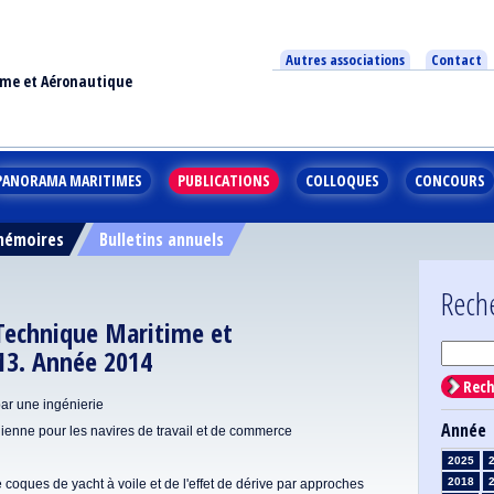
Autres associations
Contact
ime et Aéronautique
PANORAMA MARITIMES
PUBLICATIONS
COLLOQUES
CONCOURS
 mémoires
Bulletins annuels
Rech
 Technique Maritime et
13. Année 2014
Rech
par une ingénierie
Année
olienne pour les navires de travail et de commerce
2025
2018
coques de yacht à voile et de l'effet de dérive par approches