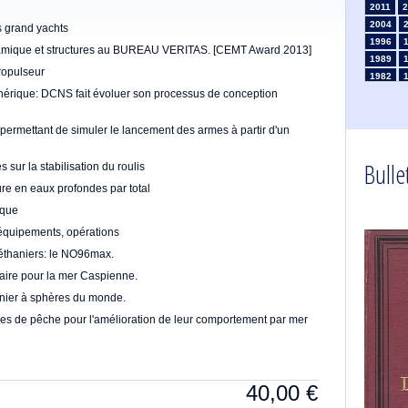
2011
2
2004
s grand yachts
1996
namique et structures au BUREAU VERITAS. [CEMT Award 2013]
1989
ropulseur
1982
nérique: DCNS fait évoluer son processus de conception
1975
1968
1961
ermettant de simuler le lancement des armes à partir d'un
1954
Bullet
1947
s sur la stabilisation du roulis
1935
ure en eaux profondes par total
1926
ique
1911
1
équipements, opérations
1903
éthaniers: le NO96max.
aire pour la mer Caspienne.
anier à sphères du monde.
ires de pêche pour l'amélioration de leur comportement par mer
40,00
€