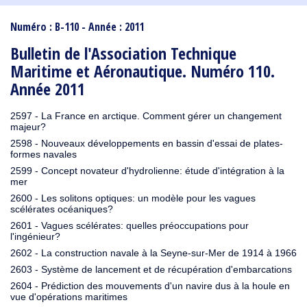
1910
1909
1908
1906
1905
1904
1903
1902
1901
1900
1895
1890
Numéro : B-110 - Année : 2011
Bulletin de l'Association Technique
Maritime et Aéronautique. Numéro 110.
Année 2011
2597 - La France en arctique. Comment gérer un changement
majeur?
2598 - Nouveaux développements en bassin d'essai de plates-
formes navales
2599 - Concept novateur d'hydrolienne: étude d'intégration à la
mer
2600 - Les solitons optiques: un modèle pour les vagues
scélérates océaniques?
2601 - Vagues scélérates: quelles préoccupations pour
l'ingénieur?
2602 - La construction navale à la Seyne-sur-Mer de 1914 à 1966
2603 - Système de lancement et de récupération d'embarcations
2604 - Prédiction des mouvements d'un navire dus à la houle en
vue d'opérations maritimes