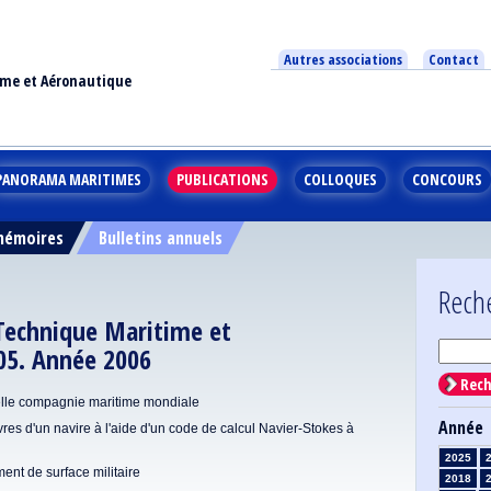
Autres associations
Contact
ime et Aéronautique
PANORAMA MARITIMES
PUBLICATIONS
COLLOQUES
CONCOURS
 mémoires
Bulletins annuels
Rech
 Technique Maritime et
05. Année 2006
Rech
lle compagnie maritime mondiale
Année
es d'un navire à l'aide d'un code de calcul Navier-Stokes à
2025
ent de surface militaire
2018