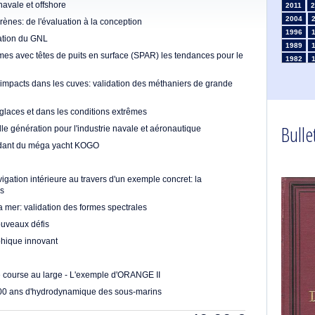
avale et offshore
2011
2
2004
ènes: de l'évaluation à la conception
1996
tation du GNL
1989
rmes avec têtes de puits en surface (SPAR) les tendances pour le
1982
1975
mpacts dans les cuves: validation des méthaniers de grande
1968
1961
 glaces et dans les conditions extrêmes
1954
Bullet
1947
e génération pour l'industrie navale et aéronautique
1935
dant du méga yacht KOGO
1926
1911
1
gation intérieure au travers d'un exemple concret: la
1903
rs
a mer: validation des formes spectrales
ouveaux défis
hique innovant
 course au large - L'exemple d'ORANGE II
 100 ans d'hydrodynamique des sous-marins