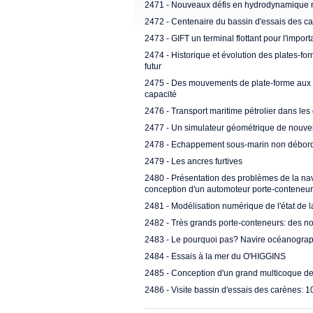
2471 - Nouveaux défis en hydrodynamique n
2472 - Centenaire du bassin d'essais des car
2473 - GIFT un terminal flottant pour l'impor
2474 - Historique et évolution des plates-fo
futur
2475 - Des mouvements de plate-forme aux i
capacité
2476 - Transport maritime pétrolier dans les
2477 - Un simulateur géométrique de nouvell
2478 - Echappement sous-marin non débor
2479 - Les ancres furtives
2480 - Présentation des problèmes de la navi
conception d'un automoteur porte-conteneu
2481 - Modélisation numérique de l'état de l
2482 - Très grands porte-conteneurs: des n
2483 - Le pourquoi pas? Navire océanograp
2484 - Essais à la mer du O'HIGGINS
2485 - Conception d'un grand multicoque de
2486 - Visite bassin d'essais des carènes: