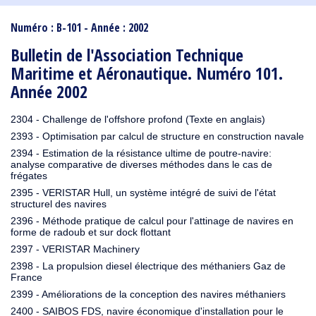
1910
1909
1908
1906
1905
1904
1903
1902
1901
1900
1895
1890
Numéro : B-101 - Année : 2002
Bulletin de l'Association Technique
Maritime et Aéronautique. Numéro 101.
Année 2002
2304 - Challenge de l'offshore profond (Texte en anglais)
2393 - Optimisation par calcul de structure en construction navale
2394 - Estimation de la résistance ultime de poutre-navire:
analyse comparative de diverses méthodes dans le cas de
frégates
2395 - VERISTAR Hull, un système intégré de suivi de l'état
structurel des navires
2396 - Méthode pratique de calcul pour l'attinage de navires en
forme de radoub et sur dock flottant
2397 - VERISTAR Machinery
2398 - La propulsion diesel électrique des méthaniers Gaz de
France
2399 - Améliorations de la conception des navires méthaniers
2400 - SAIBOS FDS, navire économique d'installation pour le