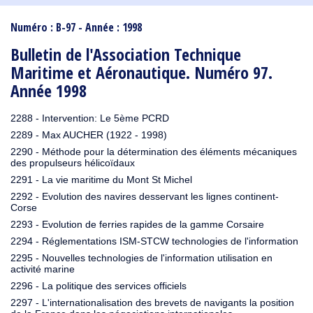
1910
1909
1908
1906
1905
1904
1903
1902
1901
1900
1895
1890
Numéro : B-97 - Année : 1998
Bulletin de l'Association Technique
Maritime et Aéronautique. Numéro 97.
Année 1998
2288 - Intervention: Le 5ème PCRD
2289 - Max AUCHER (1922 - 1998)
2290 - Méthode pour la détermination des éléments mécaniques
des propulseurs hélicoïdaux
2291 - La vie maritime du Mont St Michel
2292 - Evolution des navires desservant les lignes continent-
Corse
2293 - Evolution de ferries rapides de la gamme Corsaire
2294 - Réglementations ISM-STCW technologies de l'information
2295 - Nouvelles technologies de l'information utilisation en
activité marine
2296 - La politique des services officiels
2297 - L'internationalisation des brevets de navigants la position