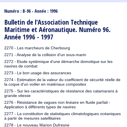
1910
1909
1908
1906
1905
1904
1903
1902
1901
1900
1895
1890
Numéro : B-96 - Année : 1996
Bulletin de l'Association Technique
Maritime et Aéronautique. Numéro 96.
Année 1996 - 1997
2270 - Les marcheurs de Cherbourg
2271 - Analyse de la collision d'un sous-marin
2272 - Etude systémique d'une démarche domotique sur les
navires de combat
2273 - Le bon usage des assurances
2274 - Estimation de la valeur du coefficient de sécurité réelle de
la coque d'un voilier en matériaux composites
2275 - Sur les caractéristiques de résistance des catamarans à
grande vitesse
2276 - Résistance de vagues non linéaire en fluide parfait -
Application à différents types de navires
2277 - La constitution de statistiques climatologiques océaniques
à partir de mesures satellitaires
2278 - Le nouveau Marion Dufresne