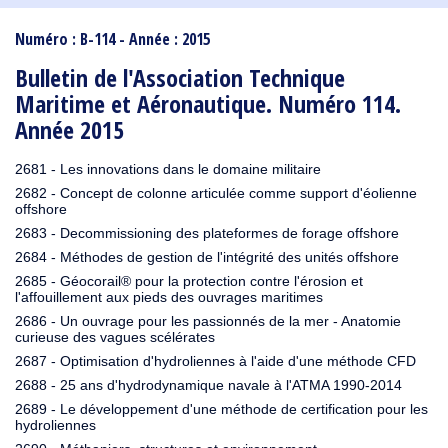
1910
1909
1908
1906
1905
1904
1903
1902
1901
1900
1895
1890
Numéro : B-114 - Année : 2015
Bulletin de l'Association Technique
Maritime et Aéronautique. Numéro 114.
Année 2015
2681 - Les innovations dans le domaine militaire
2682 - Concept de colonne articulée comme support d'éolienne
offshore
2683 - Decommissioning des plateformes de forage offshore
2684 - Méthodes de gestion de l'intégrité des unités offshore
2685 - Géocorail® pour la protection contre l'érosion et
l'affouillement aux pieds des ouvrages maritimes
2686 - Un ouvrage pour les passionnés de la mer - Anatomie
curieuse des vagues scélérates
2687 - Optimisation d'hydroliennes à l'aide d'une méthode CFD
2688 - 25 ans d'hydrodynamique navale à l'ATMA 1990-2014
2689 - Le développement d'une méthode de certification pour les
hydroliennes