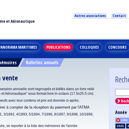
Autres associations
Contact
ime et Aéronautique
PANORAMA MARITIMES
PUBLICATIONS
COLLOQUES
CONCOURS
 mémoires
Bulletins annuels
n vente
Rech
ssion annuelle sont regroupés et édités dans un livre relié
e et Aéronautique" sous format livre in-octavo (17.5x25.5 cm).
Rech
 neufs avec leur contenu et prix est donnée ci-après.
dérer à compter de la réception du paiement par l'ATMA
Année
1, 3/1892, 4/1893, 5/1894, 7/1896, 8/1897, 9/1898, 10/1899,
1990
ée, se reporter à la liste des mémoires de l'année
2025