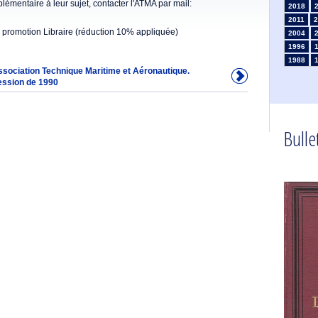
émentaire à leur sujet, contacter l'ATMA par mail:
2018
2011
2
 promotion Libraire (réduction 10% appliquée)
2004
1996
1988
Association Technique Maritime et Aéronautique.
1981
ession de 1990
1974
1967
1960
1953
Bullet
1946
1934
1925
1910
1902