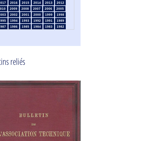
2017
2016
2015
2014
2013
2012
010
2009
2008
2007
2006
2005
2003
2002
2001
2000
1999
1998
1995
1994
1993
1992
1991
1989
1987
1986
1985
1984
1983
1982
1980
1979
1978
1977
1976
1975
1973
1972
1971
1970
1969
1968
1966
1965
1964
1963
1962
1961
1959
1958
1957
1956
1955
1954
1952
1951
1950
1949
1948
1947
ins reliés
1945
1939
1938
1937
1936
1935
1933
1932
1931
1930
1929
1926
1924
1915
1914
1913
1912
1911
1909
1908
1906
1905
1904
1903
1901
1900
1895
1890