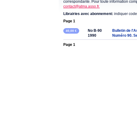
correspondante. Pour toute information compl
contact@atma.asso.fr.
Librairies avec abonnement:
indiquer code
Page 1
No B-90
Bulletin de l'
40,00 €
1990
Numéro 90. S
Page 1