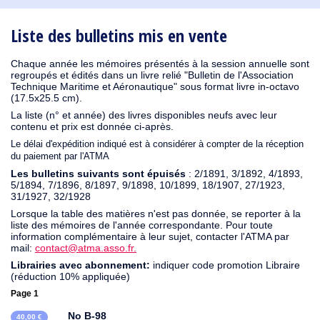
1930
1929
1926
1925
1924
1915
1914
1913
1912
1911
1910
1909
1908
1906
1905
1904
1903
1902
1901
1900
1895
1890
Liste des bulletins mis en vente
Chaque année les mémoires présentés à la session annuelle sont
regroupés et édités dans un livre relié "Bulletin de l'Association
Technique Maritime et Aéronautique" sous format livre in-octavo
(17.5x25.5 cm).
La liste (n° et année) des livres disponibles neufs avec leur
contenu et prix est donnée ci-après.
Le délai d'expédition indiqué est à considérer à compter de la réception
du paiement par l'ATMA
Les bulletins suivants sont épuisés
: 2/1891, 3/1892, 4/1893,
5/1894, 7/1896, 8/1897, 9/1898, 10/1899, 18/1907, 27/1923,
31/1927, 32/1928
Lorsque la table des matières n'est pas donnée, se reporter à la
liste des mémoires de l'année correspondante. Pour toute
information complémentaire à leur sujet, contacter l'ATMA par
mail:
contact@atma.asso.fr.
Librairies avec abonnement:
indiquer code promotion Libraire
(réduction 10% appliquée)
Page 1
No B-98
40,00 €