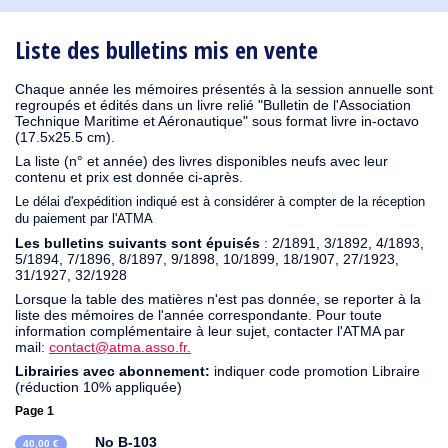
1930
1929
1926
1925
1924
1915
1914
1913
1912
1911
1910
1909
1908
1906
1905
1904
1903
1902
1901
1900
1895
1890
Liste des bulletins mis en vente
Chaque année les mémoires présentés à la session annuelle sont
regroupés et édités dans un livre relié "Bulletin de l'Association
Technique Maritime et Aéronautique" sous format livre in-octavo
(17.5x25.5 cm).
La liste (n° et année) des livres disponibles neufs avec leur
contenu et prix est donnée ci-après.
Le délai d'expédition indiqué est à considérer à compter de la réception
du paiement par l'ATMA
Les bulletins suivants sont épuisés
: 2/1891, 3/1892, 4/1893,
5/1894, 7/1896, 8/1897, 9/1898, 10/1899, 18/1907, 27/1923,
31/1927, 32/1928
Lorsque la table des matières n'est pas donnée, se reporter à la
liste des mémoires de l'année correspondante. Pour toute
information complémentaire à leur sujet, contacter l'ATMA par
mail:
contact@atma.asso.fr.
Librairies avec abonnement:
indiquer code promotion Libraire
(réduction 10% appliquée)
Page 1
No B-103
40,00 €