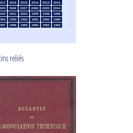
2017
2016
2015
2014
2013
2012
009
2008
2007
2006
2005
2004
2002
2001
2000
1999
1998
1996
1994
1993
1992
1991
1990
1989
1987
1986
1985
1984
1983
1982
1980
1979
1978
1977
1976
1975
1973
1972
1971
1970
1969
1968
1966
1965
1964
1963
1962
1961
1959
1958
1957
1956
1955
1954
1952
1951
1950
1949
1948
1947
ins reliés
1945
1939
1938
1937
1936
1935
1933
1932
1931
1930
1929
1926
1924
1915
1914
1913
1912
1911
1909
1908
1906
1905
1904
1903
1901
1900
1895
1890