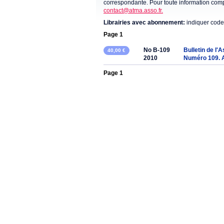
correspondante. Pour toute information compl
contact@atma.asso.fr.
Librairies avec abonnement:
indiquer code
Page 1
No B-109
Bulletin de l'
40,00 €
2010
Numéro 109. 
Page 1