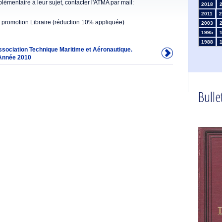
émentaire à leur sujet, contacter l'ATMA par mail:
2018
2011
2
 promotion Libraire (réduction 10% appliquée)
2003
1995
1988
Association Technique Maritime et Aéronautique.
1981
Année 2010
1974
1967
1960
1953
Bullet
1946
1934
1925
1910
1902