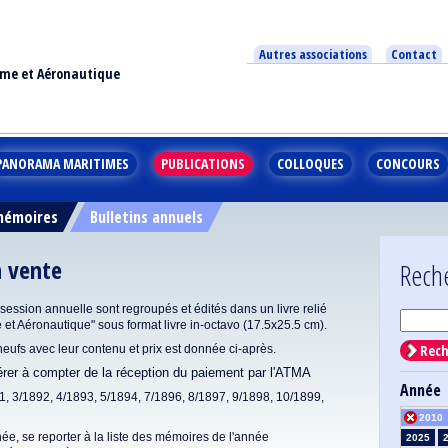
Autres associations
Contact
ime et Aéronautique
PANORAMA MARITIMES
PUBLICATIONS
COLLOQUES
CONCOURS
 mémoires
Bulletins annuels
n vente
Rech
ssion annuelle sont regroupés et édités dans un livre relié
e et Aéronautique" sous format livre in-octavo (17.5x25.5 cm).
Rech
 neufs avec leur contenu et prix est donnée ci-après.
dérer à compter de la réception du paiement par l'ATMA
Année
1, 3/1892, 4/1893, 5/1894, 7/1896, 8/1897, 9/1898, 10/1899,
2010
ée, se reporter à la liste des mémoires de l'année
2025