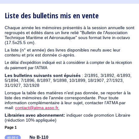
1930
1929
1926
1925
1924
1915
1914
1913
1912
1911
1910
1909
1908
1906
1905
1904
1903
1902
1901
1900
1895
1890
Liste des bulletins mis en vente
Chaque année les mémoires présentés à la session annuelle sont
regroupés et édités dans un livre relié "Bulletin de l'Association
Technique Maritime et Aéronautique" sous format livre in-octavo
(17.5x25.5 cm).
La liste (n° et année) des livres disponibles neufs avec leur
contenu et prix est donnée ci-après.
Le délai d'expédition indiqué est à considérer à compter de la réception
du paiement par l'ATMA
Les bulletins suivants sont épuisés
: 2/1891, 3/1892, 4/1893,
5/1894, 7/1896, 8/1897, 9/1898, 10/1899, 18/1907, 27/1923,
31/1927, 32/1928
Lorsque la table des matières n'est pas donnée, se reporter à la
liste des mémoires de l'année correspondante. Pour toute
information complémentaire à leur sujet, contacter l'ATMA par
mail:
contact@atma.asso.fr.
Librairies avec abonnement:
indiquer code promotion Libraire
(réduction 10% appliquée)
Page 1
No B-110
40,00 €