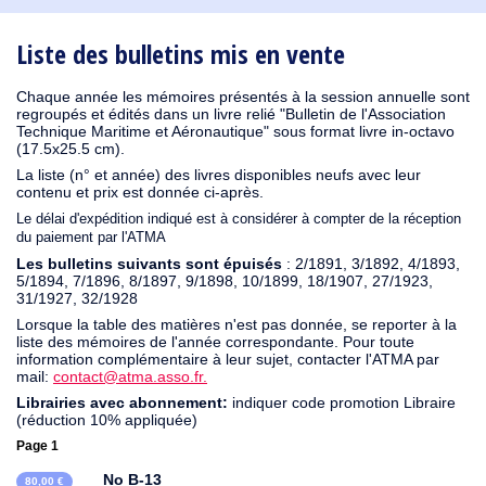
1931
1930
1929
1926
1925
1924
1915
1914
1913
1912
1911
1910
1909
1908
1906
1905
1904
1903
1901
1900
1895
1890
Liste des bulletins mis en vente
Chaque année les mémoires présentés à la session annuelle sont
regroupés et édités dans un livre relié "Bulletin de l'Association
Technique Maritime et Aéronautique" sous format livre in-octavo
(17.5x25.5 cm).
La liste (n° et année) des livres disponibles neufs avec leur
contenu et prix est donnée ci-après.
Le délai d'expédition indiqué est à considérer à compter de la réception
du paiement par l'ATMA
Les bulletins suivants sont épuisés
: 2/1891, 3/1892, 4/1893,
5/1894, 7/1896, 8/1897, 9/1898, 10/1899, 18/1907, 27/1923,
31/1927, 32/1928
Lorsque la table des matières n'est pas donnée, se reporter à la
liste des mémoires de l'année correspondante. Pour toute
information complémentaire à leur sujet, contacter l'ATMA par
mail:
contact@atma.asso.fr.
Librairies avec abonnement:
indiquer code promotion Libraire
(réduction 10% appliquée)
Page 1
No B-13
80,00 €