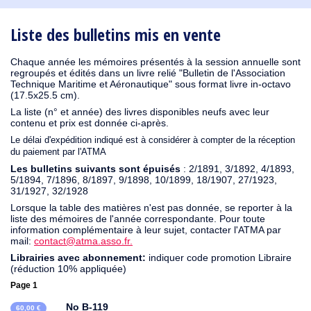
1930
1929
1926
1925
1924
1915
1914
1913
1912
1911
1910
1909
1908
1906
1905
1904
1903
1902
1901
1900
1895
1890
Liste des bulletins mis en vente
Chaque année les mémoires présentés à la session annuelle sont
regroupés et édités dans un livre relié "Bulletin de l'Association
Technique Maritime et Aéronautique" sous format livre in-octavo
(17.5x25.5 cm).
La liste (n° et année) des livres disponibles neufs avec leur
contenu et prix est donnée ci-après.
Le délai d'expédition indiqué est à considérer à compter de la réception
du paiement par l'ATMA
Les bulletins suivants sont épuisés
: 2/1891, 3/1892, 4/1893,
5/1894, 7/1896, 8/1897, 9/1898, 10/1899, 18/1907, 27/1923,
31/1927, 32/1928
Lorsque la table des matières n'est pas donnée, se reporter à la
liste des mémoires de l'année correspondante. Pour toute
information complémentaire à leur sujet, contacter l'ATMA par
mail:
contact@atma.asso.fr.
Librairies avec abonnement:
indiquer code promotion Libraire
(réduction 10% appliquée)
Page 1
No B-119
60,00 €