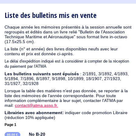
1931
1930
1929
1926
1925
1924
1915
1914
1913
1912
1911
1910
1908
1906
1905
1904
1903
1902
1901
1900
1895
1890
Liste des bulletins mis en vente
Chaque année les mémoires présentés à la session annuelle sont
regroupés et édités dans un livre relié "Bulletin de l'Association
Technique Maritime et Aéronautique" sous format livre in-octavo
(17.5x25.5 cm).
La liste (n° et année) des livres disponibles neufs avec leur
contenu et prix est donnée ci-après.
Le délai d'expédition indiqué est à considérer à compter de la réception
du paiement par l'ATMA
Les bulletins suivants sont épuisés
: 2/1891, 3/1892, 4/1893,
5/1894, 7/1896, 8/1897, 9/1898, 10/1899, 18/1907, 27/1923,
31/1927, 32/1928
Lorsque la table des matières n'est pas donnée, se reporter à la
liste des mémoires de l'année correspondante. Pour toute
information complémentaire à leur sujet, contacter l'ATMA par
mail:
contact@atma.asso.fr.
Librairies avec abonnement:
indiquer code promotion Libraire
(réduction 10% appliquée)
Page 1
No B-20
80,00 €