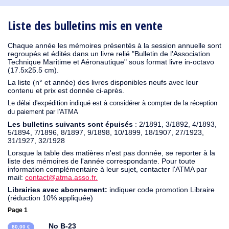
1931
1930
1929
1926
1925
1924
1915
1914
1913
1911
1910
1909
1908
1906
1905
1904
1903
1902
1901
1900
1895
1890
Liste des bulletins mis en vente
Chaque année les mémoires présentés à la session annuelle sont
regroupés et édités dans un livre relié "Bulletin de l'Association
Technique Maritime et Aéronautique" sous format livre in-octavo
(17.5x25.5 cm).
La liste (n° et année) des livres disponibles neufs avec leur
contenu et prix est donnée ci-après.
Le délai d'expédition indiqué est à considérer à compter de la réception
du paiement par l'ATMA
Les bulletins suivants sont épuisés
: 2/1891, 3/1892, 4/1893,
5/1894, 7/1896, 8/1897, 9/1898, 10/1899, 18/1907, 27/1923,
31/1927, 32/1928
Lorsque la table des matières n'est pas donnée, se reporter à la
liste des mémoires de l'année correspondante. Pour toute
information complémentaire à leur sujet, contacter l'ATMA par
mail:
contact@atma.asso.fr.
Librairies avec abonnement:
indiquer code promotion Libraire
(réduction 10% appliquée)
Page 1
No B-23
80,00 €