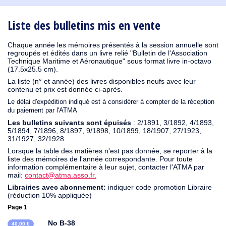
1930
1929
1926
1925
1924
1915
1914
1913
1912
1911
1910
1909
1908
1906
1905
1904
1903
1902
1901
1900
1895
1890
Liste des bulletins mis en vente
Chaque année les mémoires présentés à la session annuelle sont
regroupés et édités dans un livre relié "Bulletin de l'Association
Technique Maritime et Aéronautique" sous format livre in-octavo
(17.5x25.5 cm).
La liste (n° et année) des livres disponibles neufs avec leur
contenu et prix est donnée ci-après.
Le délai d'expédition indiqué est à considérer à compter de la réception
du paiement par l'ATMA
Les bulletins suivants sont épuisés
: 2/1891, 3/1892, 4/1893,
5/1894, 7/1896, 8/1897, 9/1898, 10/1899, 18/1907, 27/1923,
31/1927, 32/1928
Lorsque la table des matières n'est pas donnée, se reporter à la
liste des mémoires de l'année correspondante. Pour toute
information complémentaire à leur sujet, contacter l'ATMA par
mail:
contact@atma.asso.fr.
Librairies avec abonnement:
indiquer code promotion Libraire
(réduction 10% appliquée)
Page 1
No B-38
40,00 €