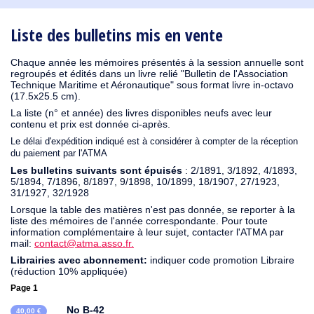
1930
1929
1926
1925
1924
1915
1914
1913
1912
1911
1910
1909
1908
1906
1905
1904
1903
1902
1901
1900
1895
1890
Liste des bulletins mis en vente
Chaque année les mémoires présentés à la session annuelle sont
regroupés et édités dans un livre relié "Bulletin de l'Association
Technique Maritime et Aéronautique" sous format livre in-octavo
(17.5x25.5 cm).
La liste (n° et année) des livres disponibles neufs avec leur
contenu et prix est donnée ci-après.
Le délai d'expédition indiqué est à considérer à compter de la réception
du paiement par l'ATMA
Les bulletins suivants sont épuisés
: 2/1891, 3/1892, 4/1893,
5/1894, 7/1896, 8/1897, 9/1898, 10/1899, 18/1907, 27/1923,
31/1927, 32/1928
Lorsque la table des matières n'est pas donnée, se reporter à la
liste des mémoires de l'année correspondante. Pour toute
information complémentaire à leur sujet, contacter l'ATMA par
mail:
contact@atma.asso.fr.
Librairies avec abonnement:
indiquer code promotion Libraire
(réduction 10% appliquée)
Page 1
No B-42
40,00 €