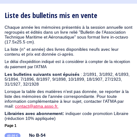
1930
1929
1926
1925
1924
1915
1914
1913
1912
1911
1910
1909
1908
1906
1905
1904
1903
1902
1901
1900
1895
1890
Liste des bulletins mis en vente
Chaque année les mémoires présentés à la session annuelle sont
regroupés et édités dans un livre relié "Bulletin de l'Association
Technique Maritime et Aéronautique" sous format livre in-octavo
(17.5x25.5 cm).
La liste (n° et année) des livres disponibles neufs avec leur
contenu et prix est donnée ci-après.
Le délai d'expédition indiqué est à considérer à compter de la réception
du paiement par l'ATMA
Les bulletins suivants sont épuisés
: 2/1891, 3/1892, 4/1893,
5/1894, 7/1896, 8/1897, 9/1898, 10/1899, 18/1907, 27/1923,
31/1927, 32/1928
Lorsque la table des matières n'est pas donnée, se reporter à la
liste des mémoires de l'année correspondante. Pour toute
information complémentaire à leur sujet, contacter l'ATMA par
mail:
contact@atma.asso.fr.
Librairies avec abonnement:
indiquer code promotion Libraire
(réduction 10% appliquée)
Page 1
No B-54
40,00 €