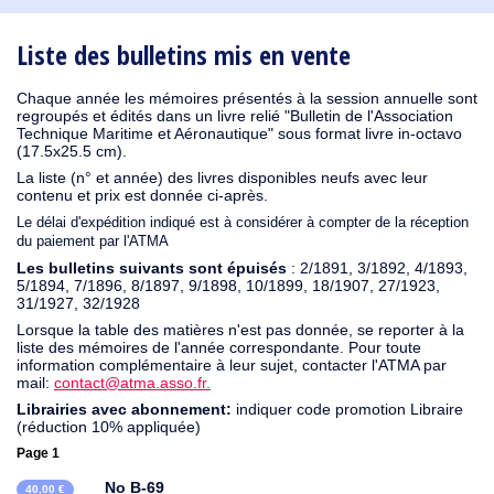
1930
1929
1926
1925
1924
1915
1914
1913
1912
1911
1910
1909
1908
1906
1905
1904
1903
1902
1901
1900
1895
1890
Liste des bulletins mis en vente
Chaque année les mémoires présentés à la session annuelle sont
regroupés et édités dans un livre relié "Bulletin de l'Association
Technique Maritime et Aéronautique" sous format livre in-octavo
(17.5x25.5 cm).
La liste (n° et année) des livres disponibles neufs avec leur
contenu et prix est donnée ci-après.
Le délai d'expédition indiqué est à considérer à compter de la réception
du paiement par l'ATMA
Les bulletins suivants sont épuisés
: 2/1891, 3/1892, 4/1893,
5/1894, 7/1896, 8/1897, 9/1898, 10/1899, 18/1907, 27/1923,
31/1927, 32/1928
Lorsque la table des matières n'est pas donnée, se reporter à la
liste des mémoires de l'année correspondante. Pour toute
information complémentaire à leur sujet, contacter l'ATMA par
mail:
contact@atma.asso.fr.
Librairies avec abonnement:
indiquer code promotion Libraire
(réduction 10% appliquée)
Page 1
No B-69
40,00 €