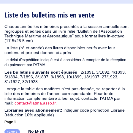
1930
1929
1926
1925
1924
1915
1914
1913
1912
1911
1910
1909
1908
1906
1905
1904
1903
1902
1901
1900
1895
1890
Liste des bulletins mis en vente
Chaque année les mémoires présentés à la session annuelle sont
regroupés et édités dans un livre relié "Bulletin de l'Association
Technique Maritime et Aéronautique" sous format livre in-octavo
(17.5x25.5 cm).
La liste (n° et année) des livres disponibles neufs avec leur
contenu et prix est donnée ci-après.
Le délai d'expédition indiqué est à considérer à compter de la réception
du paiement par l'ATMA
Les bulletins suivants sont épuisés
: 2/1891, 3/1892, 4/1893,
5/1894, 7/1896, 8/1897, 9/1898, 10/1899, 18/1907, 27/1923,
31/1927, 32/1928
Lorsque la table des matières n'est pas donnée, se reporter à la
liste des mémoires de l'année correspondante. Pour toute
information complémentaire à leur sujet, contacter l'ATMA par
mail:
contact@atma.asso.fr.
Librairies avec abonnement:
indiquer code promotion Libraire
(réduction 10% appliquée)
Page 1
No B-70
40,00 €