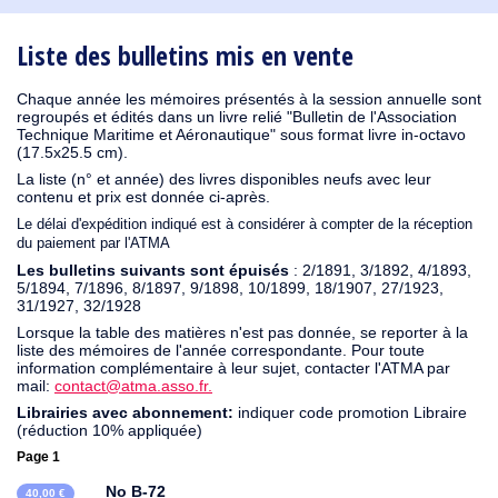
1930
1929
1926
1925
1924
1915
1914
1913
1912
1911
1910
1909
1908
1906
1905
1904
1903
1902
1901
1900
1895
1890
Liste des bulletins mis en vente
Chaque année les mémoires présentés à la session annuelle sont
regroupés et édités dans un livre relié "Bulletin de l'Association
Technique Maritime et Aéronautique" sous format livre in-octavo
(17.5x25.5 cm).
La liste (n° et année) des livres disponibles neufs avec leur
contenu et prix est donnée ci-après.
Le délai d'expédition indiqué est à considérer à compter de la réception
du paiement par l'ATMA
Les bulletins suivants sont épuisés
: 2/1891, 3/1892, 4/1893,
5/1894, 7/1896, 8/1897, 9/1898, 10/1899, 18/1907, 27/1923,
31/1927, 32/1928
Lorsque la table des matières n'est pas donnée, se reporter à la
liste des mémoires de l'année correspondante. Pour toute
information complémentaire à leur sujet, contacter l'ATMA par
mail:
contact@atma.asso.fr.
Librairies avec abonnement:
indiquer code promotion Libraire
(réduction 10% appliquée)
Page 1
No B-72
40,00 €