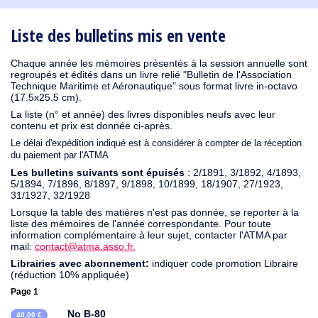
1930
1929
1926
1925
1924
1915
1914
1913
1912
1911
1910
1909
1908
1906
1905
1904
1903
1902
1901
1900
1895
1890
Liste des bulletins mis en vente
Chaque année les mémoires présentés à la session annuelle sont
regroupés et édités dans un livre relié "Bulletin de l'Association
Technique Maritime et Aéronautique" sous format livre in-octavo
(17.5x25.5 cm).
La liste (n° et année) des livres disponibles neufs avec leur
contenu et prix est donnée ci-après.
Le délai d'expédition indiqué est à considérer à compter de la réception
du paiement par l'ATMA
Les bulletins suivants sont épuisés
: 2/1891, 3/1892, 4/1893,
5/1894, 7/1896, 8/1897, 9/1898, 10/1899, 18/1907, 27/1923,
31/1927, 32/1928
Lorsque la table des matières n'est pas donnée, se reporter à la
liste des mémoires de l'année correspondante. Pour toute
information complémentaire à leur sujet, contacter l'ATMA par
mail:
contact@atma.asso.fr.
Librairies avec abonnement:
indiquer code promotion Libraire
(réduction 10% appliquée)
Page 1
No B-80
40,00 €