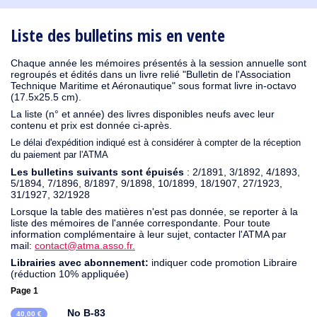
1930
1929
1926
1925
1924
1915
1914
1913
1912
1911
1910
1909
1908
1906
1905
1904
1903
1902
1901
1900
1895
1890
Liste des bulletins mis en vente
Chaque année les mémoires présentés à la session annuelle sont
regroupés et édités dans un livre relié "Bulletin de l'Association
Technique Maritime et Aéronautique" sous format livre in-octavo
(17.5x25.5 cm).
La liste (n° et année) des livres disponibles neufs avec leur
contenu et prix est donnée ci-après.
Le délai d'expédition indiqué est à considérer à compter de la réception
du paiement par l'ATMA
Les bulletins suivants sont épuisés
: 2/1891, 3/1892, 4/1893,
5/1894, 7/1896, 8/1897, 9/1898, 10/1899, 18/1907, 27/1923,
31/1927, 32/1928
Lorsque la table des matières n'est pas donnée, se reporter à la
liste des mémoires de l'année correspondante. Pour toute
information complémentaire à leur sujet, contacter l'ATMA par
mail:
contact@atma.asso.fr.
Librairies avec abonnement:
indiquer code promotion Libraire
(réduction 10% appliquée)
Page 1
No B-83
40,00 €