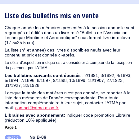
1930
1929
1926
1925
1924
1915
1914
1913
1912
1911
1910
1909
1908
1906
1905
1904
1903
1902
1901
1900
1895
1890
Liste des bulletins mis en vente
Chaque année les mémoires présentés à la session annuelle sont
regroupés et édités dans un livre relié "Bulletin de l'Association
Technique Maritime et Aéronautique" sous format livre in-octavo
(17.5x25.5 cm).
La liste (n° et année) des livres disponibles neufs avec leur
contenu et prix est donnée ci-après.
Le délai d'expédition indiqué est à considérer à compter de la réception
du paiement par l'ATMA
Les bulletins suivants sont épuisés
: 2/1891, 3/1892, 4/1893,
5/1894, 7/1896, 8/1897, 9/1898, 10/1899, 18/1907, 27/1923,
31/1927, 32/1928
Lorsque la table des matières n'est pas donnée, se reporter à la
liste des mémoires de l'année correspondante. Pour toute
information complémentaire à leur sujet, contacter l'ATMA par
mail:
contact@atma.asso.fr.
Librairies avec abonnement:
indiquer code promotion Libraire
(réduction 10% appliquée)
Page 1
No B-86
40,00 €