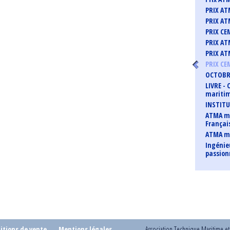
PRIX AT
PRIX AT
PRIX CE
PRIX AT
PRIX AT
PRIX CE
OCTOBRE
LIVRE -
maritim
INSTITU
ATMA me
Françai
ATMA m
Ingénie
passio
itions de vente
Mentions légales
Association Technique Maritime e