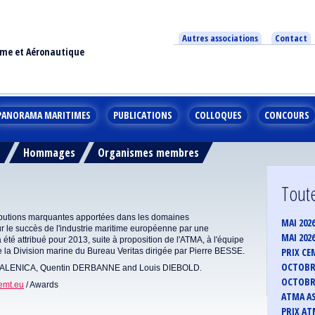
Autres associations
Contact
ime et Aéronautique
PANORAMA MARITIMES
PUBLICATIONS
COLLOQUES
CONCOURS
s
Hommages
Organismes membres
Toute
butions marquantes apportées dans les domaines
MAI 202
 le succès de l'industrie maritime européenne par une
MAI 202
été attribué pour 2013, suite à proposition de l'ATMA, à l'équipe
PRIX CE
a Division marine du Bureau Veritas dirigée par Pierre BESSE.
OCTOBRE
MALENICA, Quentin DERBANNE and Louis DIEBOLD.
OCTOBRE
emt.eu
/ Awards
ATMA AS
PRIX ATM