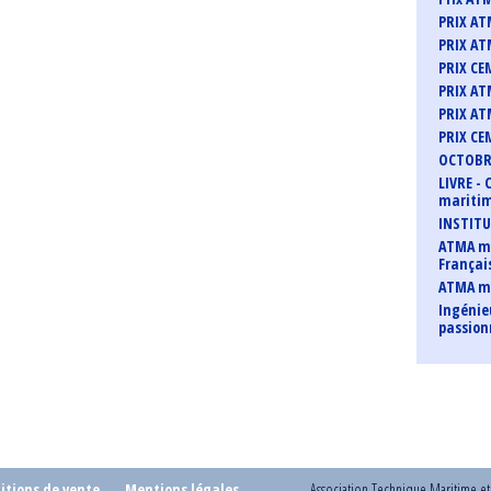
PRIX AT
PRIX AT
PRIX CE
PRIX AT
PRIX AT
PRIX CE
OCTOBRE
LIVRE -
maritim
INSTITU
ATMA me
Françai
ATMA m
Ingénie
passio
itions de vente
Mentions légales
Association Technique Maritime e