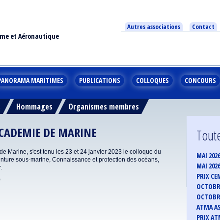
Autres associations
Contact
ime et Aéronautique
PANORAMA MARITIMES
PUBLICATIONS
COLLOQUES
CONCOURS
s
Hommages
Organismes membres
 ACADEMIE DE MARINE
Toute
 Marine, s'est tenu les 23 et 24 janvier 2023 le colloque du
MAI 202
enture sous-marine, Connaissance et protection des océans,
MAI 202
.
PRIX CE
)
OCTOBRE
OCTOBRE
ATMA AS
PRIX ATM