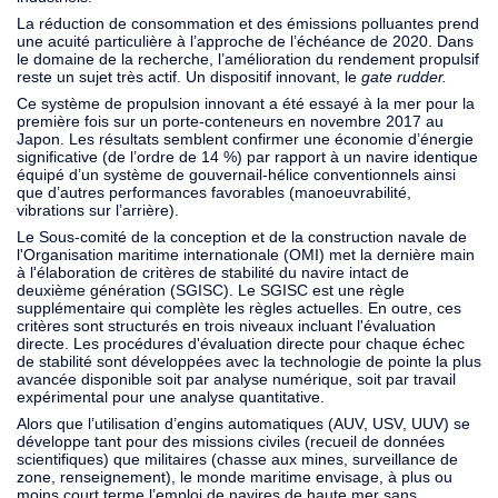
La réduction de consommation et des émissions polluantes prend
une acuité particulière à l’approche de l’échéance de 2020. Dans
le domaine de la recherche, l’amélioration du rendement propulsif
reste un sujet très actif. Un dispositif innovant, le
gate rudder.
Ce système de propulsion innovant a été essayé à la mer pour la
première fois sur un porte-conteneurs en novembre 2017 au
Japon. Les résultats semblent confirmer une économie d’énergie
significative (de l’ordre de 14 %) par rapport à un navire identique
équipé d’un système de gouvernail-hélice conventionnels ainsi
que d’autres performances favorables (manoeuvrabilité,
vibrations sur l’arrière).
Le Sous-comité de la conception et de la construction navale de
l'Organisation maritime internationale (OMI) met la dernière main
à l'élaboration de critères de stabilité du navire intact de
deuxième génération (SGISC). Le SGISC est une règle
supplémentaire qui complète les règles actuelles. En outre, ces
critères sont structurés en trois niveaux incluant l'évaluation
directe. Les procédures d'évaluation directe pour chaque échec
de stabilité sont développées avec la technologie de pointe la plus
avancée disponible soit par analyse numérique, soit par travail
expérimental pour une analyse quantitative.
Alors que l’utilisation d’engins automatiques (AUV, USV, UUV) se
développe tant pour des missions civiles (recueil de données
scientifiques) que militaires (chasse aux mines, surveillance de
zone, renseignement), le monde maritime envisage, à plus ou
moins court terme l’emploi de navires de haute mer sans