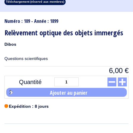
Téléchargement (réservé aux membres)
1913
1912
1911
1910
1909
1908
1907
1906
1905
1904
1903
1902
1901
1900
1899
1898
1897
1896
1895
1894
1893
1892
1891
1890
Numéro : 109 - Année : 1899
Relèvement optique des objets immergés
Dibos
Questions scientifiques
6,00
€
Quantité
Ajouter au panier
Expédition : 8 jours