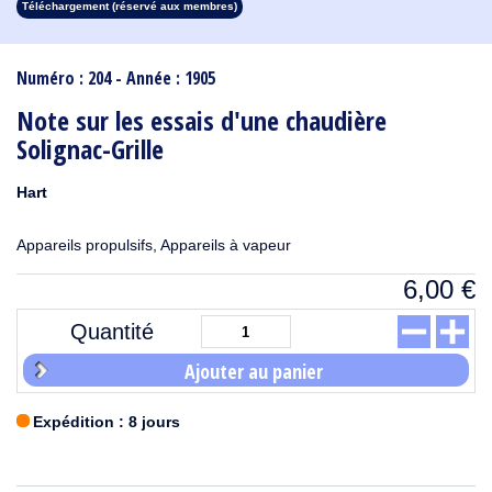
Téléchargement (réservé aux membres)
1913
1912
1911
1910
1909
1908
1907
1906
1905
1904
1903
1902
1901
1900
1899
1898
1897
1896
1895
1894
1893
1892
1891
1890
Numéro : 204 - Année : 1905
Note sur les essais d'une chaudière
Solignac-Grille
Hart
Appareils propulsifs, Appareils à vapeur
6,00
€
Quantité
Ajouter au panier
Expédition : 8 jours