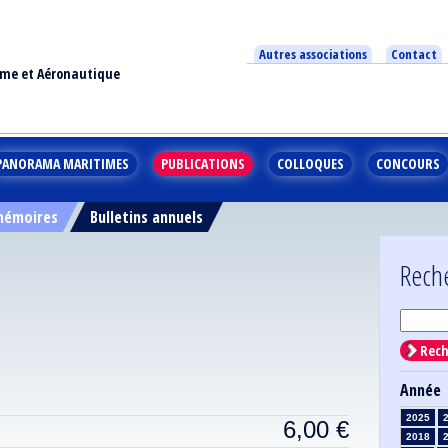
Autres associations
Contact
ime et Aéronautique
PANORAMA MARITIMES
PUBLICATIONS
COLLOQUES
CONCOURS
 mémoires
Bulletins annuels
Rech
Rech
Année
2025
6,00
€
2018