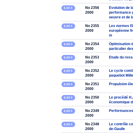
No 2356
Evolution de la
6,00 €
2000
performance gr
oeuvre et de l
No 2355
Les normes ISO
6,00 €
2000
européenne 94
m
No 2354
Optimisation 
6,00 €
2000
particulier d
No 2353
Etude du ress
6,00 €
2000
No 2352
Le cycle combi
6,00 €
2000
paquebot Mill
No 2351
Propulsion él
6,00 €
2000
No 2350
Le procédé H.A
6,00 €
2000
économique du
No 2349
Performances
6,00 €
2000
No 2348
Le contrôle c
6,00 €
2000
de-Gaulle