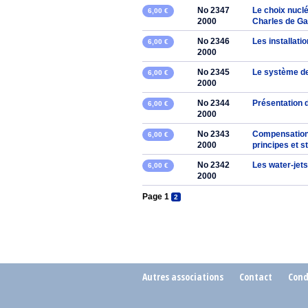
No 2347
Le choix nuclé
6,00 €
2000
Charles de Ga
No 2346
Les installati
6,00 €
2000
No 2345
Le système de
6,00 €
2000
No 2344
Présentation 
6,00 €
2000
No 2343
Compensation 
6,00 €
2000
principes et 
No 2342
Les water-jets
6,00 €
2000
Page 1
2
Autres associations
Contact
Cond