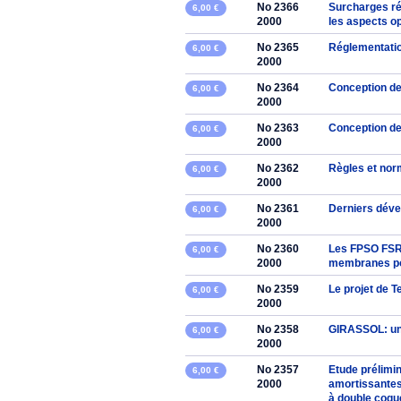
No 2366
Surcharges ré
6,00 €
2000
les aspects o
No 2365
Réglementatio
6,00 €
2000
No 2364
Conception de
6,00 €
2000
No 2363
Conception de
6,00 €
2000
No 2362
Règles et norm
6,00 €
2000
No 2361
Derniers déve
6,00 €
2000
No 2360
Les FPSO FSRU
6,00 €
2000
membranes pou
No 2359
Le projet de T
6,00 €
2000
No 2358
GIRASSOL: un 
6,00 €
2000
No 2357
Etude prélimi
6,00 €
2000
amortissantes
à double coqu