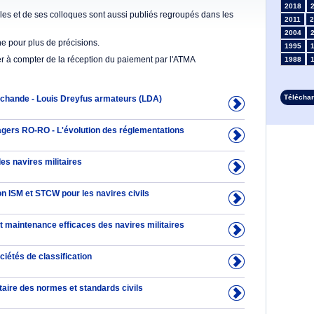
2018
es et de ses colloques sont aussi publiés regroupés dans les
2011
2
2004
he pour plus de précisions.
1995
er à compter de la réception du paiement par l'ATMA
1988
1981
1974
Télécha
rchande - Louis Dreyfus armateurs (LDA)
1967
1960
1953
gers RO-RO - L'évolution des réglementations
1946
1934
es navires militaires
1927
1913
n ISM et STCW pour les navires civils
1906
1899
1892
t maintenance efficaces des navires militaires
iétés de classification
litaire des normes et standards civils