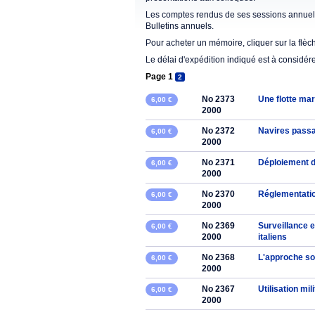
Les comptes rendus de ses sessions annuell
Bulletins annuels.
Pour acheter un mémoire, cliquer sur la flèc
Le délai d'expédition indiqué est à considér
Page 1
2
No 2373
Une flotte ma
6,00 €
2000
No 2372
Navires passa
6,00 €
2000
No 2371
Déploiement d
6,00 €
2000
No 2370
Réglementatio
6,00 €
2000
No 2369
Surveillance e
6,00 €
2000
italiens
No 2368
L'approche soc
6,00 €
2000
No 2367
Utilisation mi
6,00 €
2000