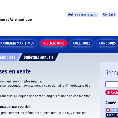
Autres associations
Contact
ime et Aéronautique
PANORAMA MARITIMES
PUBLICATIONS
COLLOQUES
CONCOURS
 mémoires
Bulletins annuels
ises en vente
Rech
rus dans ses comptes rendus.
correspondant exactement à votre domaine d'intérêt sans être
Rech
ançaise. Quelques uns sont en anglais et dans ce cas mention
Année
at pdf par courriel.
2000
gratuitement les mémoires publiés depuis 2005, y inclus les
2025