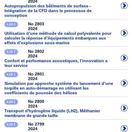
2024
Autopropulsion des bâtiments de surface -
Intégration de la CFD dans le processus de
conception
No 2803
6,00 €
2024
Utilisation d’une méthode de calcul polyvalente pour
calculer la réponse d’équipements embarques aux
effets d’explosions sous-marine
No 2802
6,00 €
2024
Confort et performance acoustiques, l’innovation a
leur service
No 2801
6,00 €
2024
Simulation par approche système du lancement d’une
torpille en auto-démarrage en utilisant les
coefficients de poussée des hélices
No 2800
6,00 €
2024
Transport d'hydrogène liquide (LH2), Méthanier
membrane de grande taille
No 2799
6,00 €
2024