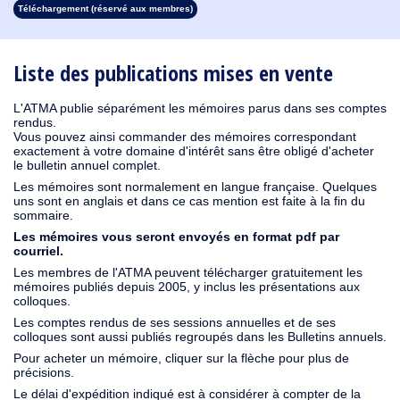
Téléchargement (réservé aux membres)
1930
1929
1928
1927
1926
1925
1924
1923
1915
1914
1913
1912
1911
1910
1909
1908
1907
1906
1905
1904
1903
1902
1901
1900
1899
1898
1897
1896
1895
1894
1893
1892
1891
1890
Liste des publications mises en vente
L'ATMA publie séparément les mémoires parus dans ses comptes
rendus.
Vous pouvez ainsi commander des mémoires correspondant
exactement à votre domaine d'intérêt sans être obligé d'acheter
le bulletin annuel complet.
Les mémoires sont normalement en langue française. Quelques
uns sont en anglais et dans ce cas mention est faite à la fin du
sommaire.
Les mémoires vous seront envoyés en format pdf par
courriel.
Les membres de l'ATMA peuvent télécharger gratuitement les
mémoires publiés depuis 2005, y inclus les présentations aux
colloques.
Les comptes rendus de ses sessions annuelles et de ses
colloques sont aussi publiés regroupés dans les Bulletins annuels.
Pour acheter un mémoire, cliquer sur la flèche pour plus de
précisions.
Le délai d'expédition indiqué est à considérer à compter de la