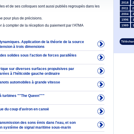
2018
es et de ses colloques sont aussi publiés regroupés dans les
2011
2
2004
he pour plus de précisions.
1996
er à compter de la réception du paiement par l'ATMA
1989
1982
1975
ynamiques. Application de la théorie de la source
Télécha
1968
xtension à trois dimensions
1961
1954
es solides sous l'action de forces parallèles
1947
1935
ique sur diverses surfaces propulsives par
1928
rées à l'hélicoïde gauche ordinaire
1914
canots automobiles à grande vitesse
1907
1899
1892
à turbines ""The Queen"""
ue du coup d'aviron en canoë
ransmission des sons émis dans l'eau, et son
 un système de signal maritime sous-marin