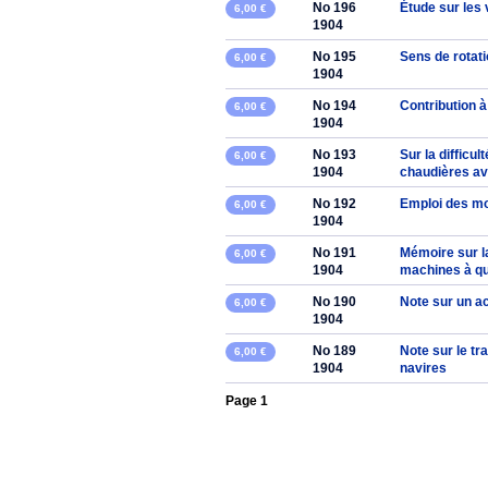
No 196
Étude sur les 
6,00 €
1904
No 195
Sens de rotati
6,00 €
1904
No 194
Contribution à
6,00 €
1904
No 193
Sur la diffic
6,00 €
1904
chaudières av
No 192
Emploi des mo
6,00 €
1904
No 191
Mémoire sur l
6,00 €
1904
machines à qu
No 190
Note sur un ac
6,00 €
1904
No 189
Note sur le tr
6,00 €
1904
navires
Page 1