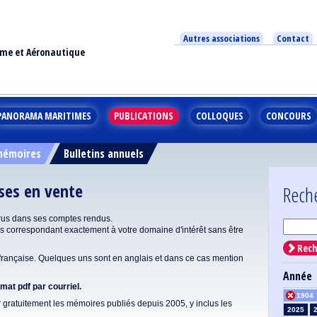
Autres associations
Contact
ime et Aéronautique
PANORAMA MARITIMES
PUBLICATIONS
COLLOQUES
CONCOURS
 mémoires
Bulletins annuels
ises en vente
Rech
rus dans ses comptes rendus.
correspondant exactement à votre domaine d'intérêt sans être
Rech
ançaise. Quelques uns sont en anglais et dans ce cas mention
Année
at pdf par courriel.
1904
gratuitement les mémoires publiés depuis 2005, y inclus les
2025