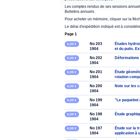
Les comptes rendus de ses sessions annuell
Bulletins annuels.
Pour acheter un mémoire, cliquer sur la flèc
Le délai d'expédition indiqué est à considér
Page 1
No 203
Études hydrod
6,00 €
1904
et du puits. E
No 202
Déformations d
6,00 €
1904
No 201
Étude géométr
6,00 €
1904
rotation compa
No 200
Note sur les 
6,00 €
1904
No 199
"Le paquebot 
6,00 €
1904
No 198
Étude graphiq
6,00 €
1904
No 197
Étude sur la t
6,00 €
1904
application à