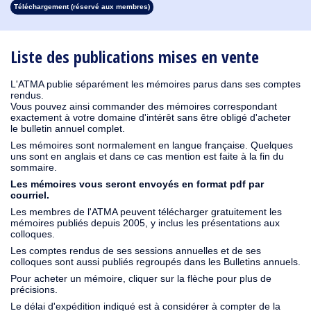
Téléchargement (réservé aux membres)
1931
1930
1929
1928
1927
1926
1925
1924
1923
1915
1914
1913
1912
1911
1910
1909
1908
1907
1906
1904
1903
1902
1901
1900
1899
1898
1897
1896
1895
1894
1893
1892
1891
1890
Liste des publications mises en vente
L'ATMA publie séparément les mémoires parus dans ses comptes
rendus.
Vous pouvez ainsi commander des mémoires correspondant
exactement à votre domaine d'intérêt sans être obligé d'acheter
le bulletin annuel complet.
Les mémoires sont normalement en langue française. Quelques
uns sont en anglais et dans ce cas mention est faite à la fin du
sommaire.
Les mémoires vous seront envoyés en format pdf par
courriel.
Les membres de l'ATMA peuvent télécharger gratuitement les
mémoires publiés depuis 2005, y inclus les présentations aux
colloques.
Les comptes rendus de ses sessions annuelles et de ses
colloques sont aussi publiés regroupés dans les Bulletins annuels.
Pour acheter un mémoire, cliquer sur la flèche pour plus de
précisions.
Le délai d'expédition indiqué est à considérer à compter de la