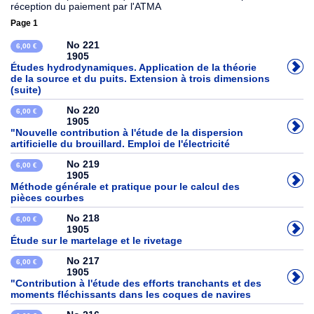
réception du paiement par l'ATMA
Page 1
No 221
6,00 €
1905
Études hydrodynamiques. Application de la théorie
de la source et du puits. Extension à trois dimensions
(suite)
No 220
6,00 €
1905
"Nouvelle contribution à l'étude de la dispersion
artificielle du brouillard. Emploi de l'électricité
No 219
6,00 €
1905
Méthode générale et pratique pour le calcul des
pièces courbes
No 218
6,00 €
1905
Étude sur le martelage et le rivetage
No 217
6,00 €
1905
"Contribution à l'étude des efforts tranchants et des
moments fléchissants dans les coques de navires