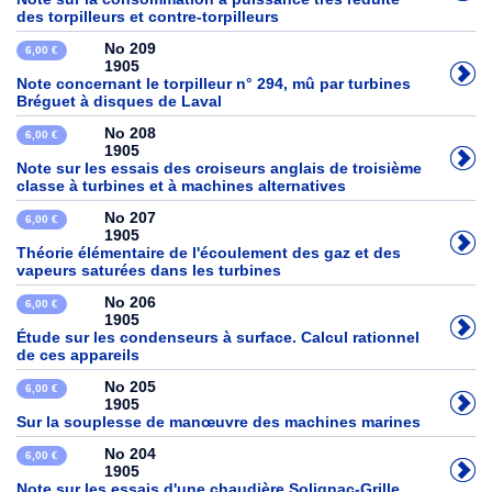
des torpilleurs et contre-torpilleurs
No 209
6,00 €
1905
Note concernant le torpilleur n° 294, mû par turbines
Bréguet à disques de Laval
No 208
6,00 €
1905
Note sur les essais des croiseurs anglais de troisième
classe à turbines et à machines alternatives
No 207
6,00 €
1905
Théorie élémentaire de l'écoulement des gaz et des
vapeurs saturées dans les turbines
No 206
6,00 €
1905
Étude sur les condenseurs à surface. Calcul rationnel
de ces appareils
No 205
6,00 €
1905
Sur la souplesse de manœuvre des machines marines
No 204
6,00 €
1905
Note sur les essais d'une chaudière Solignac-Grille