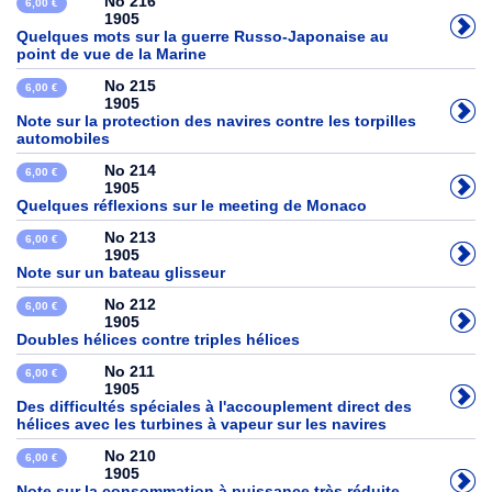
No 216
6,00 €
1905
Quelques mots sur la guerre Russo-Japonaise au
point de vue de la Marine
No 215
6,00 €
1905
Note sur la protection des navires contre les torpilles
automobiles
No 214
6,00 €
1905
Quelques réflexions sur le meeting de Monaco
No 213
6,00 €
1905
Note sur un bateau glisseur
No 212
6,00 €
1905
Doubles hélices contre triples hélices
No 211
6,00 €
1905
Des difficultés spéciales à l'accouplement direct des
hélices avec les turbines à vapeur sur les navires
No 210
6,00 €
1905
Note sur la consommation à puissance très réduite