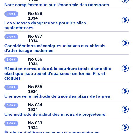
1934
Note complémentaire sur l'économie des transports
No 638
6,00 €
1934
Les vitesses dangereuses pour les ailes
sustentatrices
No 637
6,00 €
1934
Considérations mécaniques relatives aux châssis
d'atterrissage modernes
No 636
6,00 €
1934
Réaction normale due à la courbure totale d'une tôle
élastique isotrope et d'épaisseur uniforme. Plis et
cloques
No 635
6,00 €
1934
Une nouvelle méthode de tracé des plans de formes
No 634
6,00 €
1934
Une méthode de calcul des miroirs de projecteurs
No 633
6,00 €
1934
Étude synthétique des compas gyroscopiques