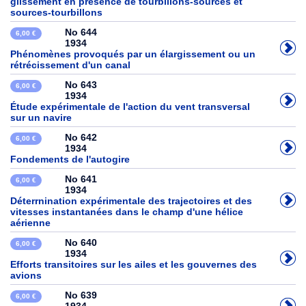
glissement en présence de tourbillons-sources et
sources-tourbillons
No 644
6,00 €
1934
Phénomènes provoqués par un élargissement ou un
rétrécissement d'un canal
No 643
6,00 €
1934
Étude expérimentale de l'action du vent transversal
sur un navire
No 642
6,00 €
1934
Fondements de l'autogire
No 641
6,00 €
1934
Déterrnination expérimentale des trajectoires et des
vitesses instantanées dans le champ d'une hélice
aérienne
No 640
6,00 €
1934
Efforts transitoires sur les ailes et les gouvernes des
avions
No 639
6,00 €