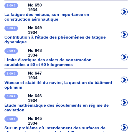
No 650
6,00 €
1934
La fatigue des métaux, son importance en
construction aéronautique
No 649
6,00 €
1934
Contribution à l'étude des phénomènes de fatigue
dynamique
No 648
6,00 €
1934
Limite élastique des aciers de construction
soudables à 50 et 60 kilogrammes
No 647
6,00 €
1934
Vitesse et stabilité du navire; la question du bâtiment
optimum
No 646
6,00 €
1934
Étude mathématique des écoulements en régime de
cavitation
No 645
6,00 €
1934
Sur un problème où interviennent des surfaces de