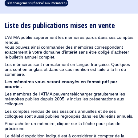
Téléchargement (réservé aux membres)
1930
1929
1928
1927
1926
1925
1924
1923
1915
1914
1913
1912
1911
1910
1909
1908
1907
1906
1905
1904
1903
1902
1901
1900
1899
1898
1897
1896
1895
1894
1893
1892
1891
1890
Liste des publications mises en vente
L'ATMA publie séparément les mémoires parus dans ses comptes
rendus.
Vous pouvez ainsi commander des mémoires correspondant
exactement à votre domaine d'intérêt sans être obligé d'acheter
le bulletin annuel complet.
Les mémoires sont normalement en langue française. Quelques
uns sont en anglais et dans ce cas mention est faite à la fin du
sommaire.
Les mémoires vous seront envoyés en format pdf par
courriel.
Les membres de l'ATMA peuvent télécharger gratuitement les
mémoires publiés depuis 2005, y inclus les présentations aux
colloques.
Les comptes rendus de ses sessions annuelles et de ses
colloques sont aussi publiés regroupés dans les Bulletins annuels.
Pour acheter un mémoire, cliquer sur la flèche pour plus de
précisions.
Le délai d'expédition indiqué est à considérer à compter de la