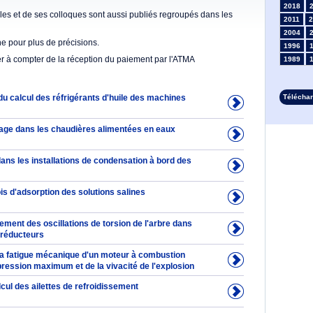
2018
es et de ses colloques sont aussi publiés regroupés dans les
2011
2
2004
he pour plus de précisions.
1996
er à compter de la réception du paiement par l'ATMA
1989
1982
1975
du calcul des réfrigérants d'huile des machines
Télécha
1968
1961
1954
age dans les chaudières alimentées en eaux
1947
1934
ans les installations de condensation à bord des
1927
1913
ois d'adsorption des solutions salines
1906
1899
1892
ement des oscillations de torsion de l'arbre dans
 réducteurs
 la fatigue mécanique d'un moteur à combustion
 pression maximum et de la vivacité de l'explosion
lcul des ailettes de refroidissement