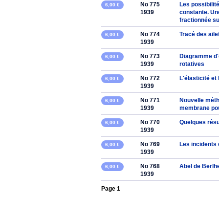
No 775
Les possibilit
6,00 €
1939
constante. Une
fractionnée su
No 774
Tracé des aile
6,00 €
1939
No 773
Diagramme d'é
6,00 €
1939
rotatives
No 772
L'élasticité 
6,00 €
1939
No 771
Nouvelle méth
6,00 €
1939
membrane pour
No 770
Quelques résul
6,00 €
1939
No 769
Les incidents
6,00 €
1939
No 768
Abel de Berlh
6,00 €
1939
Page 1