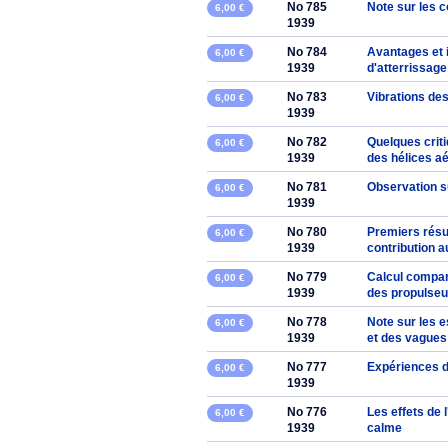
No 785
Note sur les 
6,00 €
1939
No 784
Avantages et i
6,00 €
1939
d'atterrissage
No 783
Vibrations de
6,00 €
1939
No 782
Quelques crit
6,00 €
1939
des hélices a
No 781
Observation su
6,00 €
1939
No 780
Premiers résu
6,00 €
1939
contribution 
No 779
Calcul compar
6,00 €
1939
des propulseu
No 778
Note sur les e
6,00 €
1939
et des vague
No 777
Expériences d
6,00 €
1939
No 776
Les effets de 
6,00 €
1939
calme