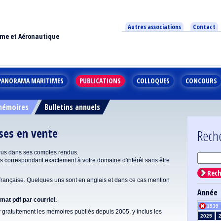
Autres associations
Contact
ime et Aéronautique
PANORAMA MARITIMES
PUBLICATIONS
COLLOQUES
CONCOURS
 mémoires
Bulletins annuels
ises en vente
Rech
rus dans ses comptes rendus.
correspondant exactement à votre domaine d'intérêt sans être
Rech
ançaise. Quelques uns sont en anglais et dans ce cas mention
Année
at pdf par courriel.
1939
gratuitement les mémoires publiés depuis 2005, y inclus les
2025