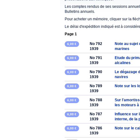
Les comptes rendus de ses sessions annuell
Bulletins annuels.
Pour acheter un mémoire, cliquer sur la flèc
Le délai d'expédition indiqué est à considér
Page 1
No 792
Note au sujet 
6,00 €
1939
marines
No 791
Etude du prim
6,00 €
1939
alcalines
No 790
Le dégazage d
6,00 €
1939
navires
No 789
Note sur les l
6,00 €
1939
No 788
Sur l'amortiss
6,00 €
1939
les moteurs à
No 787
Influence sur
6,00 €
1939
interne, de la
No 786
Note sur le ca
6,00 €
1939