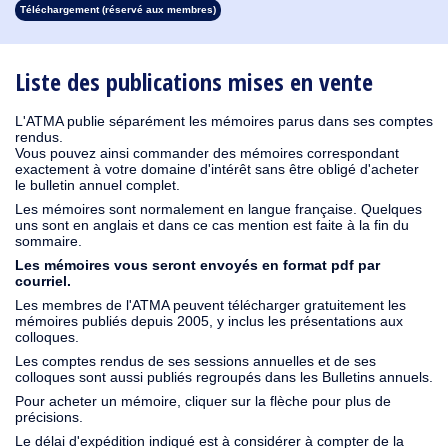
Téléchargement (réservé aux membres)
1930
1929
1928
1927
1926
1925
1924
1923
1915
1914
1913
1912
1911
1910
1909
1908
1907
1906
1905
1904
1903
1902
1901
1900
1899
1898
1897
1896
1895
1894
1893
1892
1891
1890
Liste des publications mises en vente
L'ATMA publie séparément les mémoires parus dans ses comptes
rendus.
Vous pouvez ainsi commander des mémoires correspondant
exactement à votre domaine d'intérêt sans être obligé d'acheter
le bulletin annuel complet.
Les mémoires sont normalement en langue française. Quelques
uns sont en anglais et dans ce cas mention est faite à la fin du
sommaire.
Les mémoires vous seront envoyés en format pdf par
courriel.
Les membres de l'ATMA peuvent télécharger gratuitement les
mémoires publiés depuis 2005, y inclus les présentations aux
colloques.
Les comptes rendus de ses sessions annuelles et de ses
colloques sont aussi publiés regroupés dans les Bulletins annuels.
Pour acheter un mémoire, cliquer sur la flèche pour plus de
précisions.
Le délai d'expédition indiqué est à considérer à compter de la