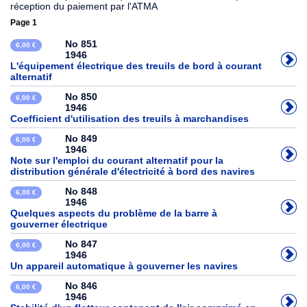
réception du paiement par l'ATMA
Page 1
No 851
6,00 €
1946
L'équipement électrique des treuils de bord à courant
alternatif
No 850
6,00 €
1946
Coefficient d'utilisation des treuils à marchandises
No 849
6,00 €
1946
Note sur l'emploi du courant alternatif pour la
distribution générale d'électricité à bord des navires
No 848
6,00 €
1946
Quelques aspects du problème de la barre à
gouverner électrique
No 847
6,00 €
1946
Un appareil automatique à gouverner les navires
No 846
6,00 €
1946