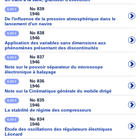
No 839
6,00 €
1946
De l'influence de la pression atmosphérique dans le
lancement d'un navire
No 838
6,00 €
1946
Application des variables sans dimensions aux
phénomènes présentant des discontinuités
No 837
6,00 €
1946
Note sur le pouvoir séparateur du microscope
électronique à balayage
No 836
6,00 €
1946
Note sur la Cinématique générale du mobile dirigé
No 835
6,00 €
1946
La stabilité de régime des compresseurs
No 834
6,00 €
1946
Étude des oscillations des régulateurs électriques
Léonard