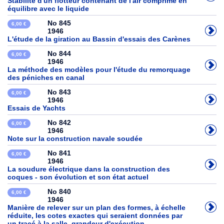
Stabilité d'un flotteur contenant de l'air comprimé en
équilibre avec le liquide
No 845
6,00 €
1946
L'étude de la giration au Bassin d'essais des Carènes
No 844
6,00 €
1946
La méthode des modèles pour l'étude du remorquage
des péniches en canal
No 843
6,00 €
1946
Essais de Yachts
No 842
6,00 €
1946
Note sur la construction navale soudée
No 841
6,00 €
1946
La soudure électrique dans la construction des
coques - son évolution et son état actuel
No 840
6,00 €
1946
Manière de relever sur un plan des formes, à échelle
réduite, les cotes exactes qui seraient données par
un tracé à la salle, grandeur d'exécution