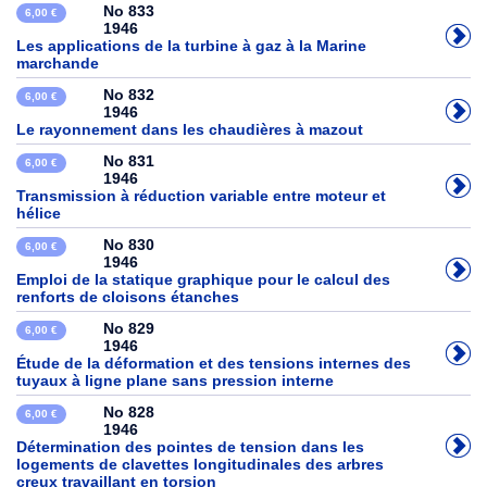
No 833
6,00 €
1946
Les applications de la turbine à gaz à la Marine
marchande
No 832
6,00 €
1946
Le rayonnement dans les chaudières à mazout
No 831
6,00 €
1946
Transmission à réduction variable entre moteur et
hélice
No 830
6,00 €
1946
Emploi de la statique graphique pour le calcul des
renforts de cloisons étanches
No 829
6,00 €
1946
Étude de la déformation et des tensions internes des
tuyaux à ligne plane sans pression interne
No 828
6,00 €
1946
Détermination des pointes de tension dans les
logements de clavettes longitudinales des arbres
creux travaillant en torsion