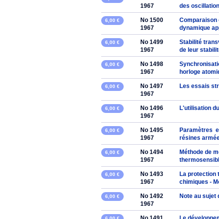
1967
des oscillatio
No 1500
Comparaison e
6,00 €
1967
dynamique app
No 1499
Stabilité tran
6,00 €
1967
de leur stabil
No 1498
Synchronisati
6,00 €
1967
horloge atomi
No 1497
Les essais st
6,00 €
1967
No 1496
L'utilisation 
6,00 €
1967
No 1495
Paramètres es
6,00 €
1967
résines armé
No 1494
Méthode de me
6,00 €
1967
thermosensib
No 1493
La protection
6,00 €
1967
chimiques - M
No 1492
Note au sujet
6,00 €
1967
No 1491
Le développem
6,00 €