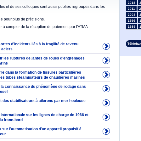
2018
es et de ses colloques sont aussi publiés regroupés dans les
2011
2
2004
he pour plus de précisions.
1996
er à compter de la réception du paiement par l'ATMA
1989
1982
1975
ortes d'incidents liés à la fragilité de revenu
Télécha
1968
 aciers
1960
1953
 les ruptures de jantes de roues d'engrenages
1946
arins
1934
vre dans la formation de fissures particulières
1927
des tubes steamisateurs de chaudières marines
1913
à la connaissance du phénomène de rodage dans
1906
iesel
1899
1892
des stabilisateurs à ailerons par mer houleuse
internationale sur les lignes de charge de 1966 et
du franc-bord
ur l'automatisation d'un appareil propulsif à
peur