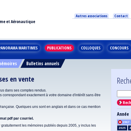
Autres associations
Contact
ime et Aéronautique
PANORAMA MARITIMES
PUBLICATIONS
COLLOQUES
CONCOURS
 mémoires
Bulletins annuels
ises en vente
Rech
rus dans ses comptes rendus.
correspondant exactement à votre domaine d'intérêt sans être
Rech
ançaise. Quelques uns sont en anglais et dans ce cas mention
Année
at pdf par courriel.
1967
gratuitement les mémoires publiés depuis 2005, y inclus les
2025