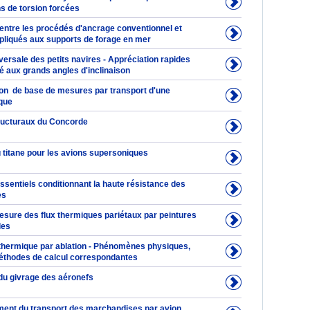
ns de torsion forcées
ntre les procédés d'ancrage conventionnel et
liqués aux supports de forage en mer
sversale des petits navires - Appréciation rapides
ité aux grands angles d'inclinaison
on de base de mesures par transport d'une
que
ructuraux du Concorde
du titane pour les avions supersoniques
sentiels conditionnant la haute résistance des
es
sure des flux thermiques pariétaux par peintures
les
 thermique par ablation - Phénomènes physiques,
éthodes de calcul correspondantes
 du givrage des aéronefs
ent du transport des marchandises par avion