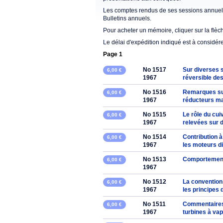
Les comptes rendus de ses sessions annuell
Bulletins annuels.
Pour acheter un mémoire, cliquer sur la flèc
Le délai d'expédition indiqué est à considér
Page 1
No 1517
Sur diverses s
6,00 €
1967
réversible des
No 1516
Remarques sur
6,00 €
1967
réducteurs m
No 1515
Le rôle du cui
6,00 €
1967
relevées sur 
No 1514
Contribution 
6,00 €
1967
les moteurs d
No 1513
Comportement 
6,00 €
1967
No 1512
La convention 
6,00 €
1967
les principes 
No 1511
Commentaires s
6,00 €
1967
turbines à va