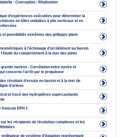
olabella - Conception - Réalisation
ique d'expériences exécutées pour déterminer la
cloisons en tôles ondulées à plis verticaux et en
renforcées
s et possibilités extrêmes des grillages plans
sométriques à l'échouage d'un bâtiment au bassin
à l'étude du comportement à la mer des joints
 grands navires - Corrélation entre navire et
ui concerne l'arrêt par le propulseur
es résultats d'essais en bassin et à la mer de
ligne d'arbres
lcul et tracé des hydroptères supercavitants
nie
 français EPH 1
ur les récipients de révolution complexes et les
ltilobées
r ordinateur de système d'équation représentant