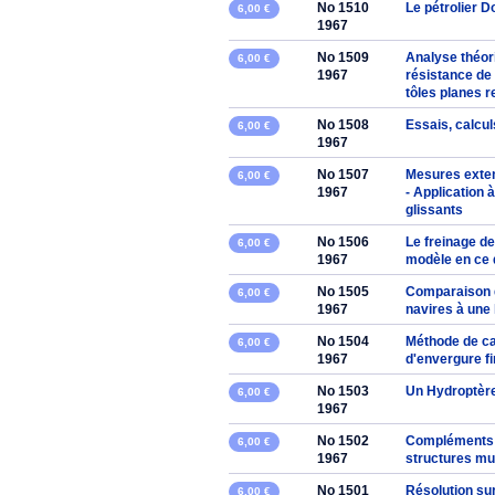
No 1510
Le pétrolier D
6,00 €
1967
No 1509
Analyse théor
6,00 €
1967
résistance de 
tôles planes 
No 1508
Essais, calcul
6,00 €
1967
No 1507
Mesures exten
6,00 €
1967
- Application 
glissants
No 1506
Le freinage de
6,00 €
1967
modèle en ce q
No 1505
Comparaison d
6,00 €
1967
navires à une 
No 1504
Méthode de ca
6,00 €
1967
d'envergure fi
No 1503
Un Hydroptère
6,00 €
1967
No 1502
Compléments s
6,00 €
1967
structures mu
No 1501
Résolution su
6,00 €