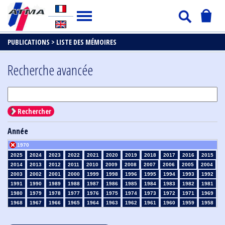
PUBLICATIONS >
LISTE DES MÉMOIRES
Recherche avancée
Rechercher
Année
1970
2025
2024
2023
2022
2021
2020
2019
2018
2017
2016
2015
2014
2013
2012
2011
2010
2009
2008
2007
2006
2005
2004
2003
2002
2001
2000
1999
1998
1996
1995
1994
1993
1992
1991
1990
1989
1988
1987
1986
1985
1984
1983
1982
1981
1980
1979
1978
1977
1976
1975
1974
1973
1972
1971
1969
1968
1967
1966
1965
1964
1963
1962
1961
1960
1959
1958
1957
1956
1955
1954
1953
1952
1951
1950
1949
1948
1947
1946
1945
1939
1938
1937
1936
1935
1934
1933
1932
1931