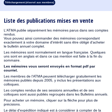
Téléchargement (réservé aux membres)
1930
1929
1928
1927
1926
1925
1924
1923
1915
1914
1913
1912
1911
1910
1909
1908
1907
1906
1905
1904
1903
1902
1901
1900
1899
1898
1897
1896
1895
1894
1893
1892
1891
1890
Liste des publications mises en vente
L'ATMA publie séparément les mémoires parus dans ses comptes
rendus.
Vous pouvez ainsi commander des mémoires correspondant
exactement à votre domaine d'intérêt sans être obligé d'acheter
le bulletin annuel complet.
Les mémoires sont normalement en langue française. Quelques
uns sont en anglais et dans ce cas mention est faite à la fin du
sommaire.
Les mémoires vous seront envoyés en format pdf par
courriel.
Les membres de l'ATMA peuvent télécharger gratuitement les
mémoires publiés depuis 2005, y inclus les présentations aux
colloques.
Les comptes rendus de ses sessions annuelles et de ses
colloques sont aussi publiés regroupés dans les Bulletins annuels.
Pour acheter un mémoire, cliquer sur la flèche pour plus de
précisions.
Le délai d'expédition indiqué est à considérer à compter de la