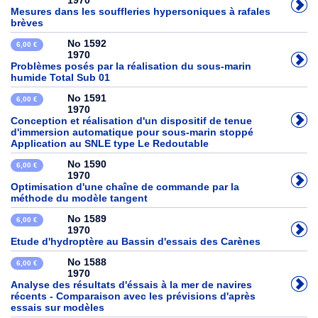
1970
Mesures dans les souffleries hypersoniques à rafales
brèves
No 1592
6,00 €
1970
Problèmes posés par la réalisation du sous-marin
humide Total Sub 01
No 1591
6,00 €
1970
Conception et réalisation d'un dispositif de tenue
d'immersion automatique pour sous-marin stoppé
Application au SNLE type Le Redoutable
No 1590
6,00 €
1970
Optimisation d'une chaîne de commande par la
méthode du modèle tangent
No 1589
6,00 €
1970
Etude d'hydroptère au Bassin d'essais des Carènes
No 1588
6,00 €
1970
Analyse des résultats d'éssais à la mer de navires
récents - Comparaison avec les prévisions d'après
essais sur modèles