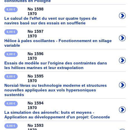
construites en Pologne
No 1598
6,00 €
1970
Le calcul de l'effet du vent sur quatre types de
navires basé sur des essais en soufflerie
No 1597
6,00 €
1970
Hélice à pales oscillantes - Fonctionnement en sillage
variable
No 1596
6,00 €
1970
Essais de modèle sur l'origine des contraintes dans
les hélices marines et leur extrapolation
No 1595
6,00 €
1970
Norsial-Veras ou technologie moderne et structures
nouvelles appliquées aux vols hypersoniques
sustentés
No 1594
6,00 €
1970
La simulation des aéronefs: buts et moyens -
Application au développement d'un projet: Concorde
No 1593
6,00 €