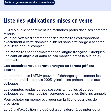
Téléchargement (réservé aux membres)
1930
1929
1928
1927
1926
1925
1924
1923
1915
1914
1913
1912
1911
1910
1909
1908
1907
1906
1905
1904
1903
1902
1901
1900
1899
1898
1897
1896
1895
1894
1893
1892
1891
1890
Liste des publications mises en vente
L'ATMA publie séparément les mémoires parus dans ses comptes
rendus.
Vous pouvez ainsi commander des mémoires correspondant
exactement à votre domaine d'intérêt sans être obligé d'acheter
le bulletin annuel complet.
Les mémoires sont normalement en langue française. Quelques
uns sont en anglais et dans ce cas mention est faite à la fin du
sommaire.
Les mémoires vous seront envoyés en format pdf par
courriel.
Les membres de l'ATMA peuvent télécharger gratuitement les
mémoires publiés depuis 2005, y inclus les présentations aux
colloques.
Les comptes rendus de ses sessions annuelles et de ses
colloques sont aussi publiés regroupés dans les Bulletins annuels.
Pour acheter un mémoire, cliquer sur la flèche pour plus de
précisions.
Le délai d'expédition indiqué est à considérer à compter de la