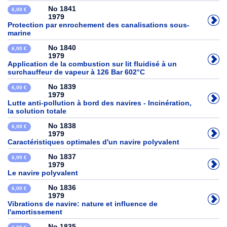
No 1841
6,00 €
1979
Protection par enrochement des canalisations sous-
marine
No 1840
6,00 €
1979
Application de la combustion sur lit fluidisé à un
surchauffeur de vapeur à 126 Bar 602°C
No 1839
6,00 €
1979
Lutte anti-pollution à bord des navires - Incinération,
la solution totale
No 1838
6,00 €
1979
Caractéristiques optimales d'un navire polyvalent
No 1837
6,00 €
1979
Le navire polyvalent
No 1836
6,00 €
1979
Vibrations de navire: nature et influence de
l'amortissement
No 1835