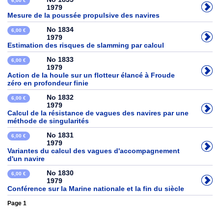
6,00 €
1979
Mesure de la poussée propulsive des navires
No 1834
6,00 €
1979
Estimation des risques de slamming par calcul
No 1833
6,00 €
1979
Action de la houle sur un flotteur élancé à Froude
zéro en profondeur finie
No 1832
6,00 €
1979
Calcul de la résistance de vagues des navires par une
méthode de singularités
No 1831
6,00 €
1979
Variantes du calcul des vagues d'accompagnement
d'un navire
No 1830
6,00 €
1979
Conférence sur la Marine nationale et la fin du siècle
Page 1