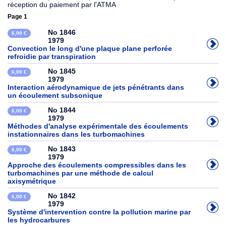
réception du paiement par l'ATMA
Page 1
No 1846
6,00 €
1979
Convection le long d'une plaque plane perforée
refroidie par transpiration
No 1845
6,00 €
1979
Interaction aérodynamique de jets pénétrants dans
un écoulement subsonique
No 1844
6,00 €
1979
Méthodes d'analyse expérimentale des écoulements
instationnaires dans les turbomachines
No 1843
6,00 €
1979
Approche des écoulements compressibles dans les
turbomachines par une méthode de calcul
axisymétrique
No 1842
6,00 €
1979
Système d'intervention contre la pollution marine par
les hydrocarbures