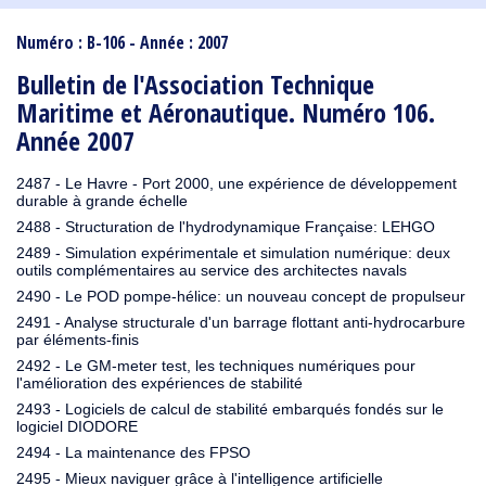
1910
1909
1908
1906
1905
1904
1903
1902
1901
1900
1895
1890
Numéro : B-106 - Année : 2007
Bulletin de l'Association Technique
Maritime et Aéronautique. Numéro 106.
Année 2007
2487 - Le Havre - Port 2000, une expérience de développement
durable à grande échelle
2488 - Structuration de l'hydrodynamique Française: LEHGO
2489 - Simulation expérimentale et simulation numérique: deux
outils complémentaires au service des architectes navals
2490 - Le POD pompe-hélice: un nouveau concept de propulseur
2491 - Analyse structurale d'un barrage flottant anti-hydrocarbure
par éléments-finis
2492 - Le GM-meter test, les techniques numériques pour
l'amélioration des expériences de stabilité
2493 - Logiciels de calcul de stabilité embarqués fondés sur le
logiciel DIODORE
2494 - La maintenance des FPSO
2495 - Mieux naviguer grâce à l'intelligence artificielle