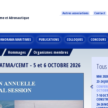
Autres associations
Contact
ime et Aéronautique
PANORAMA MARITIMES
PUBLICATIONS
COLLOQUES
CONCOURS
s
Hommages
Organismes membres
ATMA/CEMT - 5 et 6 OCTOBRE 2026
Tous
MAI 202
23-24 J
CONFERE
OCTOBRE
7-10 OC
CONSTR
24-26 N